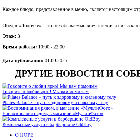
Каждое блюдо, представленное в меню, является настоящим от
Обед в «Лодочке» – это незабываемые впечатления от изыскан
Этаж:
3
Время работы:
10:00 - 22:00
Дата публикации:
01.09.2025
ДРУГИЕ НОВОСТИ И СО
Говорите о любви ярко! Мы вам поможем
Pilates Balance – путь к здоровому и сильному телу
Воспоминания рядом, в магазине «МультиФото»
Комплексные услуги в барбершопе OldBoy
О НОРЕ