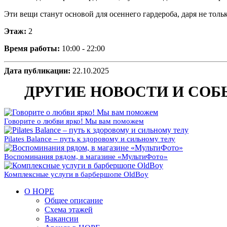
Эти вещи станут основой для осеннего гардероба, даря не толь
Этаж:
2
Время работы:
10:00 - 22:00
Дата публикации:
22.10.2025
ДРУГИЕ НОВОСТИ И СО
Говорите о любви ярко! Мы вам поможем
Pilates Balance – путь к здоровому и сильному телу
Воспоминания рядом, в магазине «МультиФото»
Комплексные услуги в барбершопе OldBoy
О НОРЕ
Общее описание
Схема этажей
Вакансии