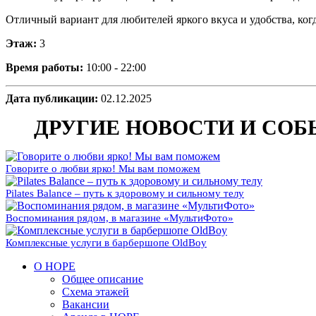
Отличный вариант для любителей яркого вкуса и удобства, ког
Этаж:
3
Время работы:
10:00 - 22:00
Дата публикации:
02.12.2025
ДРУГИЕ НОВОСТИ И СО
Говорите о любви ярко! Мы вам поможем
Pilates Balance – путь к здоровому и сильному телу
Воспоминания рядом, в магазине «МультиФото»
Комплексные услуги в барбершопе OldBoy
О НОРЕ
Общее описание
Схема этажей
Вакансии