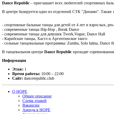
Dance Republic
– приглашает всех любителей спортивных бальн
В центре базируется одно из отделений СТК "Динамо". Также з
- спортивные бальные танцы для детей от 4 лет и взрослых, pro
- современные танцы Hip-Hop , Break Dance
- современные танцы для девушек Twerk,Vogue, Dance Hall
- Карибские танцы, Хастл и Аргентинское танго
- сольные танцевальные программы: Zumba, Solo latina, Dance fitne
В танцевальном центре
Dance Republic
проходят соревнования
Информация
Этаж:
1
Время работы:
10:00 – 22:00
Сайт:
dancerepublic.club
О НОРЕ
Общее описание
Схема этажей
Вакансии
Аренда в НОРЕ